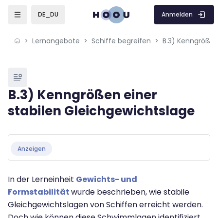
Skip to sidebar navigation menu
Skip to mobile navigation menu
Skip to page footer
Zum Hauptinhalt
Anmelden
DE_DU
Lernangebote
Schiffe begreifen
Blöcke
B.3) Kenngrößen einer
stabilen Gleichgewichtslage
Blöcke
Abschlussbedingungen
Anzeigen
In der Lerneinheit
Gewichts- und
Formstabilität
wurde beschrieben, wie stabile
Gleichgewichtslagen von Schiffen erreicht werden.
Doch wie können diese Schwimmlagen identifiziert