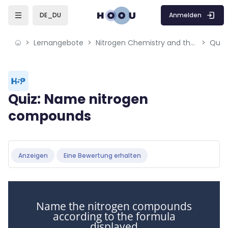
Skip to sidebar navigation menu
Skip to mobile navigation menu
Skip to page footer
Zum Hauptinhalt
Anmelden
DE_DU
Lernangebote
Nitrogen Chemistry and the Environment
Quiz
Blöcke
Quiz: Name nitrogen
compounds
Blöcke
Abschlussbedingungen
Anzeigen
Eine Bewertung erhalten