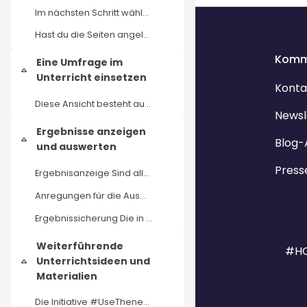
Blöcke
Im nächsten Schritt wählst du die Internetseiten a...
Hast du die Seiten angelegt, kann die Umfrage sofo...
Komm
Eine Umfrage im
Einklappen
Unterricht einsetzen
Konta
Diese Ansicht besteht aus drei Bereichen: Im obere...
Newsl
Ergebnisse anzeigen
Blog-
Einklappen
und auswerten
Press
Ergebnisanzeige Sind alle Fragen beantwortet, beko...
Anregungen für die Auswertung Bei der gemeinsamen ...
Ergebnissicherung Die in der Diskussion genannten ...
Weiterführende
#HO
Unterrichtsideen und
Einklappen
Materialien
Die Initiative #UseThenews hat in einer Grundlages...