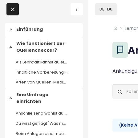
Skip to sidebar navi
Skip to page footer
Zum Hauptinhalt
DE_DU
Direkt zu - Schließen
Lerna
Home
Einführung
Einklappen
Lernangebote
Wie funktioniert der
Blöcke
A
Einklappen
Quellenchecker?
Podcasts
Als Lehrkraft kannst du eine Umfrage mit selbst au...
Blöcke
Abschluss
Ankündigu
Inhaltliche Vorbereitung: Überlege dir, welche Int...
Meine Lernangebote
Arten von Quellen: Medienauftritte und Nachrichten...
News
Foren durc
Eine Umfrage
Einklappen
einrichten
Veranstaltungen
Anschließend wählst du den Bereich "Ich bin Lehrer...
Über uns
Du wirst gefragt "Was möchtest du machen?" und has...
(Keine 
Beim Anlegen einer neuen Umfrage öffnet sich ansch...
Kontakt