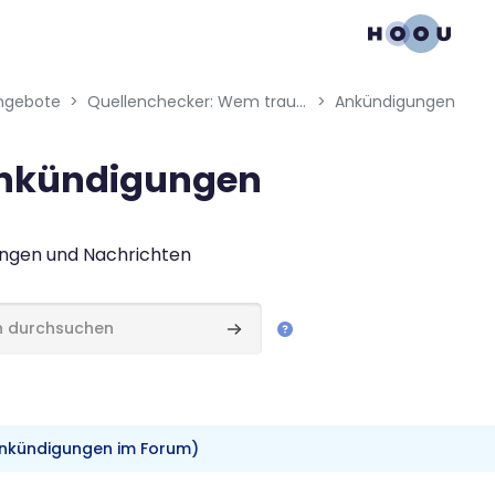
gation menu
ngebote
Quellenchecker: Wem traust du?
Ankündigungen
nkündigungen
bedingungen
ngen und Nachrichten
hsuchen
Foren durchsuchen
Ankündigungen im Forum)