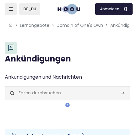
Skip to sidebar navigation menu
Skip to mobile navigation menu
Skip to page footer
Zum Hauptinhalt
Anmelden
DE_DU
Lernangebote
Domain of One's Own
Ankündigu
Blöcke
Ankündigungen
Blöcke
Abschlussbedingungen
Ankündigungen und Nachrichten
Foren durchsuchen
Foren