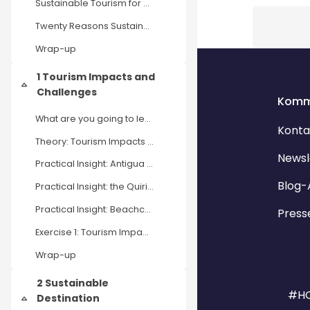
Sustainable Tourism for Small Island Developing States
Blöcke
Twenty Reasons Sustainability Counts for Development
Wrap-up
1 Tourism Impacts and
Einklappen
Challenges
Komm
What are you going to learn in this chapter?
Konta
Theory: Tourism Impacts and Challenges
Newsl
Practical Insight: Antigua and Barbuda
Blog-
Practical Insight: the Quirimbas Archipelago (Mozambique)
Practical Insight: Beachcomber Island (Fiji)
Press
Exercise 1: Tourism Impacts and Challenges
Wrap-up
2 Sustainable
#HO
Destination
Einklappen