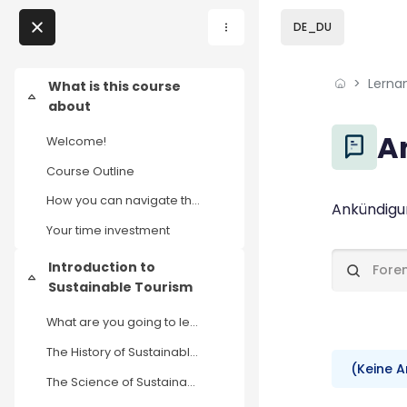
Skip to sidebar navi
Skip to page footer
Zum Hauptinhalt
DE_DU
Direkt zu - Schließen
Lerna
Home
What is this course
Einklappen
about
Lernangebote
Blöcke
A
Welcome!
Podcasts
Course Outline
How you can navigate through this course?
Blöcke
Abschluss
Ankündigu
Meine Lernangebote
Your time investment
Introduction to
News
Foren durc
Einklappen
Sustainable Tourism
Veranstaltungen
What are you going to learn in this chapter?
The History of Sustainable Tourism
Über uns
(Keine 
The Science of Sustainability
Kontakt