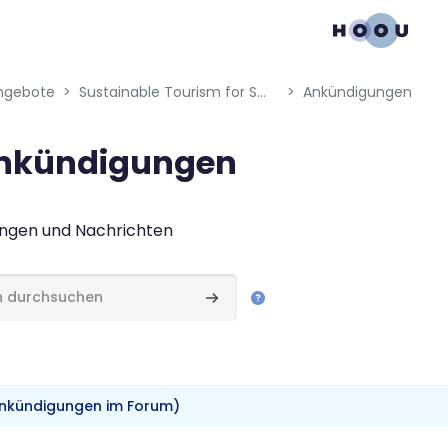
gation menu
ngebote
Sustainable Tourism for Small Island Developing States
Ankündigungen
nkündigungen
bedingungen
ngen und Nachrichten
hsuchen
Foren durchsuchen
Ankündigungen im Forum)