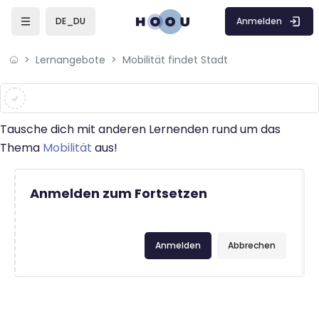
Zum Hauptinhalt
Anmelden
DE_DU
Lernangebote
Mobilität findet Stadt
Abschlussbedingungen
Tausche dich mit anderen Lernenden rund um das
Thema
Mobilität
aus!
Anmelden zum Fortsetzen
Anmelden
Abbrechen