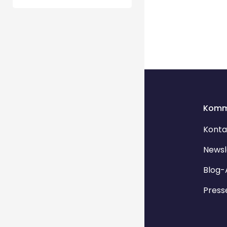
Komm
Konta
Newsl
Blog-
Press