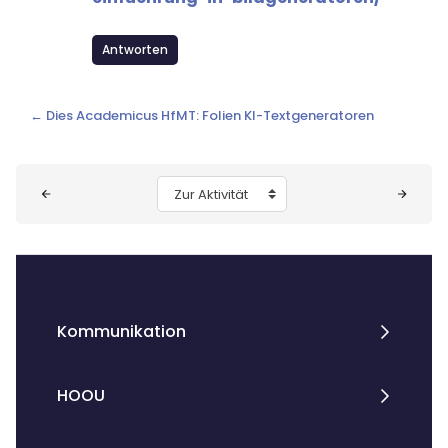
Antworten
← Dies Academicus HfMT: Folien KI-Textgeneratoren
Blöcke
Zur Aktivität
Kommunikation
HOOU