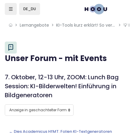
Skip to sidebar navigation menu
Skip to mobile navigation menu
Skip to sidebar hidden blocks
Skip to page footer
Zum Hauptinhalt
DE_DU
Lernangebote
KI-Tools kurz erklärt! So verwendest du ChatGPT, Leonardo.AI & Co.
💡 F
Blöcke
Unser Forum - mit Events
Blöcke
7. Oktober, 12-13 Uhr, ZOOM: Lunch Bag
Session: KI-Bilderwelten! Einführung in
Bildgeneratoren
← Dies Academicus HfMT: Folien KI-Textgeneratoren