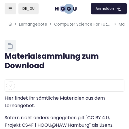
Skip to sidebar navigation menu
Skip to mobile navigation menu
Skip to page footer
Zum Hauptinhalt
Anmelden
DE_DU
Lernangebote
Computer Science For Future CS4F
Mate
Blöcke
Materialsammlung zum
Download
Blöcke
Abschlussbedingungen
Hier findet Ihr sämtliche Materialen aus dem
Lernangebot.
Sofern nicht anders angegeben gilt "
CC BY 4.0,
Projekt CS4F | HOOU@HAW Hamburg" als Lizenz.