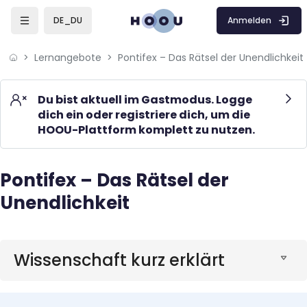
Skip to sidebar navigation menu
Skip to mobile navigation menu
Skip to page footer
Zum Hauptinhalt
Anmelden
DE_DU
Lernangebote
Pontifex – Das Rätsel der Unendlichkeit
Du bist aktuell im Gastmodus. Logge
dich ein oder registriere dich, um die
HOOU-Plattform komplett zu nutzen.
Pontifex – Das Rätsel der
Blöcke
Unendlichkeit
Blöcke
Wissenschaft kurz erklärt