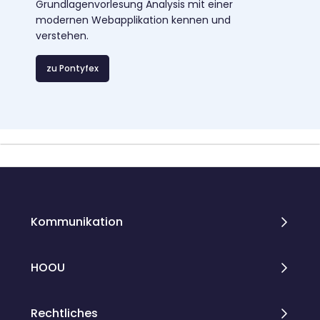
Grundlagenvorlesung Analysis mit einer
modernen Webapplikation kennen und
verstehen.
zu Pontyfex
Blöcke
Blöcke
Kommunikation
HOOU
Rechtliches