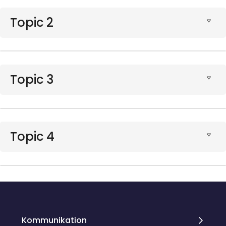
Topic 2
Topic 3
Topic 4
Blöcke
Blöcke
Kommunikation