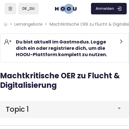
Skip to sidebar navigation menu
Skip to mobile navigation menu
Skip to page footer
Zum Hauptinhalt
Anmelden
DE_DU
Lernangebote
Du bist aktuell im Gastmodus. Logge
dich ein oder registriere dich, um die
HOOU-Plattform komplett zu nutzen.
Machtkritische OER zu Flucht &
Blöcke
Digitalisierung
Blöcke
Topic 1