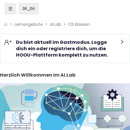
Skip to sidebar navigation menu
Skip to mobile navigation menu
Skip to page footer
Zum Hauptinhalt
DE_DU
Lernangebote
AI.Lab
1.13 Klassen
Du bist aktuell im Gastmodus. Logge
dich ein oder registriere dich, um die
HOOU-Plattform komplett zu nutzen.
Blöcke
Herzlich Willkommen im AI.Lab überspringen
Herzlich Willkommen im AI.Lab