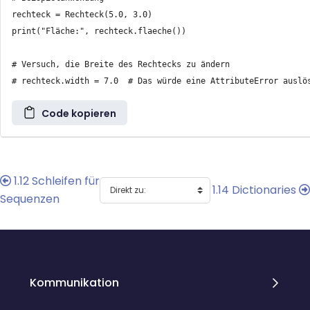
rechteck = Rechteck(5.0, 3.0)

print("Fläche:", rechteck.flaeche())

# Versuch, die Breite des Rechtecks zu ändern

Code kopieren
1.12 Schleifen für
1.14 Dictionaries
Sequenzen
Blöcke
Blöcke
Kommunikation