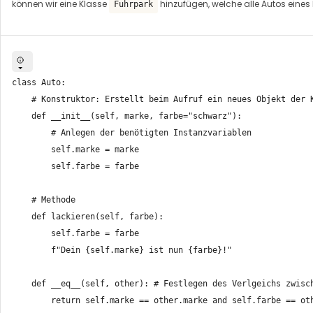
können wir eine Klasse
hinzufügen, welche alle Autos eines B
Fuhrpark
class Auto:

    # Konstruktor: Erstellt beim Aufruf ein neues Objekt der K
    def __init__(self, marke, farbe="schwarz"):

        # Anlegen der benötigten Instanzvariablen

        self.marke = marke

        self.farbe = farbe

    # Methode

    def lackieren(self, farbe):

        self.farbe = farbe

        f"Dein {self.marke} ist nun {farbe}!"

    def __eq__(self, other): # Festlegen des Verlgeichs zwisc
        return self.marke == other.marke and self.farbe == oth