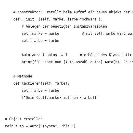
    # Konstruktor: Erstellt beim Aufruf ein neues Objekt der K
    def __init__(self, marke, farbe="schwarz"):

        # Anlegen der benötigten Instanzvariablen

        self.marke = marke           # mit self.marke wird au
        self.farbe = farbe

        Auto.anzahl_autos += 1      # erhöhen des Klassenattri
        print(f"Du hast nun {Auto.anzahl_autos} Auto(s). Es is
    # Methode

    def lackieren(self, farbe):

        self.farbe = farbe

        f"Dein {self.marke} ist nun {farbe}!"

# Objekt erstellen

mein_auto = Auto("Toyota", "blau")
