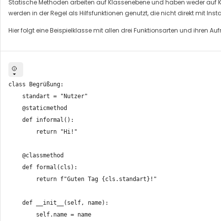
Statische Methoden arbeiten auf Klassenebene und haben weder auf Kl
werden in der Regel als Hilfsfunktionen genutzt, die nicht direkt mit In
Hier folgt eine Beispielklasse mit allen drei Funktionsarten und ihren Auf
class Begrüßung:

    standart = "Nutzer"

    @staticmethod

    def informal():

        return "Hi!"

    @classmethod

    def formal(cls):

        return f"Guten Tag {cls.standart}!"

    def __init__(self, name):

        self.name = name
