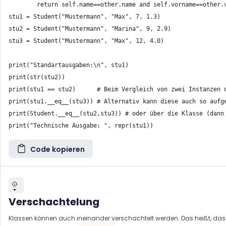
        return self.name==other.name and self.vorname==other.v
stu1 = Student("Mustermann", "Max", 7, 1.3)

stu2 = Student("Mustermann", "Marina", 9, 2.9)

stu3 = Student("Mustermann", "Max", 12, 4.0)

print("Standartausgaben:\n", stu1)

print(str(stu2))

print(stu1 == stu2)      # Beim Vergleich von zwei Instanzen d
print(stu1.__eq__(stu3)) # Alternativ kann diese auch so aufge
print(Student.__eq__(stu2,stu3)) # oder über die Klasse (dann 
Code kopieren
Verschachtelung
Klassen können auch ineinander verschachtelt werden. Das heißt, dass 