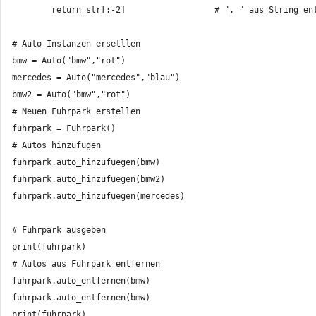
        return str[:-2]                  # ", " aus String ent
# Auto Instanzen ersetllen

bmw = Auto("bmw","rot")

mercedes = Auto("mercedes","blau")

bmw2 = Auto("bmw","rot")

# Neuen Fuhrpark erstellen

fuhrpark = Fuhrpark()

# Autos hinzufügen

fuhrpark.auto_hinzufuegen(bmw)

fuhrpark.auto_hinzufuegen(bmw2)

fuhrpark.auto_hinzufuegen(mercedes)

# Fuhrpark ausgeben

print(fuhrpark)

# Autos aus Fuhrpark entfernen

fuhrpark.auto_entfernen(bmw)

fuhrpark.auto_entfernen(bmw)
