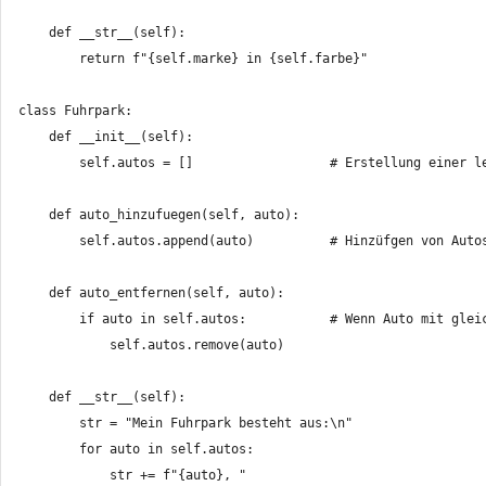
    def __str__(self):

        return f"{self.marke} in {self.farbe}"

class Fuhrpark:

    def __init__(self):

        self.autos = []                  # Erstellung einer le
    def auto_hinzufuegen(self, auto):

        self.autos.append(auto)          # Hinzüfgen von Autos
    def auto_entfernen(self, auto):

        if auto in self.autos:           # Wenn Auto mit gleic
            self.autos.remove(auto)

    def __str__(self):

        str = "Mein Fuhrpark besteht aus:\n"

        for auto in self.autos:

            str += f"{auto}, "
