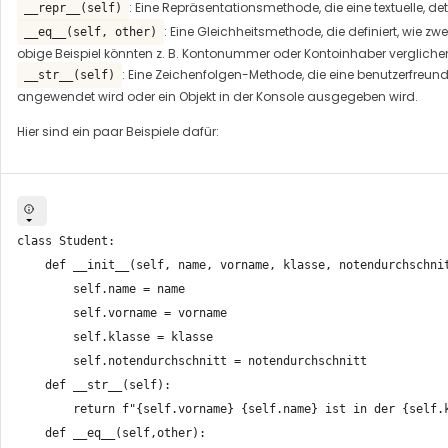
: Eine Repräsentationsmethode, die eine textuelle, deta
__repr__(self)
: Eine Gleichheitsmethode, die definiert, wie z
__eq__(self, other)
obige Beispiel könnten z. B. Kontonummer oder Kontoinhaber verglichen 
: Eine Zeichenfolgen-Methode, die eine benutzerfreun
__str__(self)
angewendet wird oder ein Objekt in der Konsole ausgegeben wird.
Hier sind ein paar Beispiele dafür:
class Student:

    def __init__(self, name, vorname, klasse, notendurchschnit
        self.name = name

        self.vorname = vorname

        self.klasse = klasse

        self.notendurchschnitt = notendurchschnitt

    def __str__(self):

        return f"{self.vorname} {self.name} ist in der {self.k
    def __eq__(self,other):
