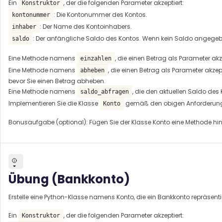
Ein
, der die folgenden Parameter akzeptiert:
Konstruktor
: Die Kontonummer des Kontos.
kontonummer
: Der Name des Kontoinhabers.
inhaber
: Der anfängliche Saldo des Kontos. Wenn kein Saldo angegeben
saldo
Eine Methode namens
, die einen Betrag als Parameter ak
einzahlen
Eine Methode namens
, die einen Betrag als Parameter akze
abheben
bevor Sie einen Betrag abheben.
Eine Methode namens
, die den aktuellen Saldo des
saldo_abfragen
Implementieren Sie die Klasse
gemäß den obigen Anforderungen 
Konto
Bonusaufgabe (optional): Fügen Sie der Klasse Konto eine Methode hin
Übung (Bankkonto)
Erstelle eine Python-Klasse namens Konto, die ein Bankkonto repräsenti
Ein
, der die folgenden Parameter akzeptiert:
Konstruktor