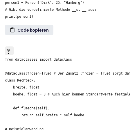
person1 = Person("Dirk", 25, "Hamburg")

# Gibt die vordefinierte Methode __str__ aus:

Code kopieren
from dataclasses import dataclass

@dataclass(frozen=True) # Der Zusatz (frozen = True) sorgt daf
class Rechteck:

    breite: float

    hoehe: float = 3 # Auch hier können Standartwerte festgele
    def flaeche(self):

        return self.breite * self.hoehe

# Beispielanwendung
