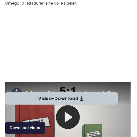
Omega-3 Fettsäuren eine Rolle spielen.
Schmerz_Erklaervideo_-_Omega-
3_Fettsäuren_zur_Linderung_von_Schmerzen von Prof. Dr. Jürgen
Video-Download
Lorenz, Hannah Ramic, Jakob Kopczynski (
CC BY-SA
)
Download Video