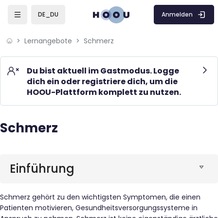
Skip to sidebar navigation menu
Skip to mobile navigation menu
Skip to page footer
Zum Hauptinhalt
Anmelden
DE_DU
Lernangebote
Schmerz
Du bist aktuell im Gastmodus. Logge
dich ein oder registriere dich, um die
HOOU-Plattform komplett zu nutzen.
Schmerz
Blöcke
Blöcke
Einführung
Schmerz gehört zu den wichtigsten Symptomen, die einen
Patienten motivieren, Gesundheitsversorgungssysteme in