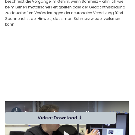
beschreibt die Vorgänge im Gehirn, wenn Schmerz – ähnlich wie
beim Lernen motorischer Fertigkeiten oder der Gedächtnisbildung –
zu dauerhaften Veränderungen der neuronalen Vernetzung führt.
Spannend ist der Hinweis, dass man Schmerz wieder verlernen
kann.
Schmerz__Interview_Arne_May von Prof. Dr. Jürgen Lorenz, Hannah
Ramic, Jakob Kopczynski (
CC BY-SA
)
Video-Download