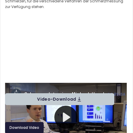
Schmerzen, für die verschiedene Verfahren der Schmerzmessung
zur Verfügung stehen.
Schmerz__Interview_Michael_Hauck von Prof. Dr. Jürgen Lorenz,
Hannah Ramic, Jakob Kopczynski (
CC BY-SA
)
Video-Download
Download Video