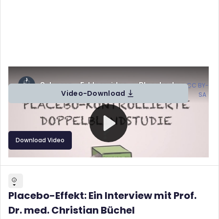
Schmerz__ Erklaervideo_-_Placebo-
kontrollierte_Doppelblindstudie von Prof. Dr. Jürgen Lorenz (
CC BY-
Video-Download
SA
)
Download Video
Placebo-Effekt: Ein Interview mit Prof.
Dr. med. Christian Büchel