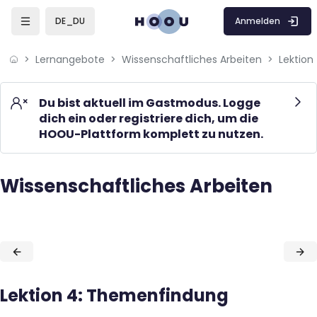
Skip to sidebar navigation menu
Skip to mobile navigation menu
Skip to page footer
Zum Hauptinhalt
Anmelden
DE_DU
Lernangebote
Wissenschaftliches Arbeiten
Lektion
Du bist aktuell im Gastmodus. Logge
dich ein oder registriere dich, um die
HOOU-Plattform komplett zu nutzen.
Wissenschaftliches Arbeiten
Blöcke
Blöcke
Lektion 4: Themenfindung