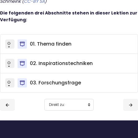
Schmeink (
CC-BY SA
)
Die folgenden drei Abschnitte stehen in dieser Lektion zur
Verfügung:
01. Thema finden
02. Inspirationstechniken
03. Forschungsfrage
Blöcke
Blöcke