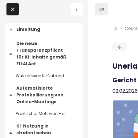
Skip to sidebar navi
Skip to page footer
Skip to main content
EN
Skip to - Close
Cours
Home
Einleitung
Collapse
Courses
Die neue
Blocks
Blocks
Transparenzpflicht
Collapse
Podcasts
für KI-Inhalte gemäß
EU AI Act
Unerla
My courses
Was müssen KI-Nutzende jetzt kennzeichnen?
Gericht
Automatisierte
02.02.2026
News
Protokollierung von
Collapse
Online-Meetings
Events
Praktischer Mehrwert - aber wie sieht es rechtlich aus?
About us
KI-Nutzung in
studentischen
Collapse
Contact us