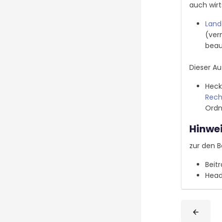
auch wirt
Land
(ver
beau
Dieser Au
Heck
Rech
Ordn
Hinwe
zur den B
Beit
Head