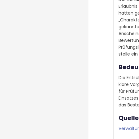
Erlaubnis
hatten ge
„Charakte
gekannten
Anschein
Bewertung
Prüfungsl
stelle ei
Bedeut
Die Ents
klare Vor
für Prüfu
Einsatzes
das Best
Quelle
Verwaltun