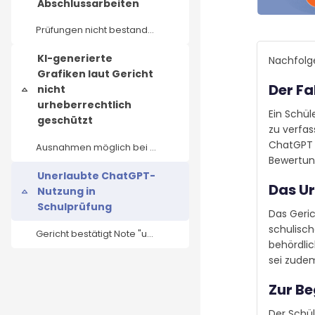
Abschlussarbeiten
Prüfungen nicht bestanden, kein Wiederholungsversuch
KI-generierte
Nachfolg
Grafiken laut Gericht
Der Fa
nicht
Collapse
urheberrechtlich
Ein Schü
geschützt
zu verfas
ChatGPT a
Ausnahmen möglich bei individueller Prägung des Outputs durch die KI-Anwender*innen
Bewertun
Unerlaubte ChatGPT-
Das Ur
Nutzung in
Collapse
Schulprüfung
Das Geric
schulisch
Gericht bestätigt Note "ungenügend"
behördlic
sei zude
Zur B
Der Schül