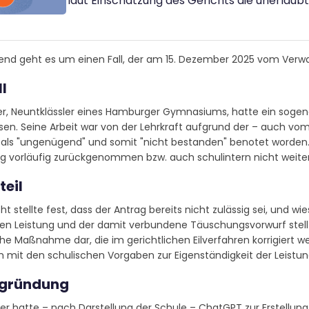
laut Einschätzung des Gerichts die unerlau
end geht es um einen Fall, der am 15. Dezember 2025 vom Verw
ll
ler, Neuntklässler eines Hamburger Gymnasiums, hatte ein soge
sen. Seine Arbeit war von der Lehrkraft aufgrund der – auch v
ls "ungenügend" und somit "nicht bestanden" benotet worden. De
g vorläufig zurückgenommen bzw. auch schulintern nicht weiter
teil
ht stellte fest, dass der Antrag bereits nicht zulässig sei, und w
en Leistung und der damit verbundene Täuschungsvorwurf stellt
he Maßnahme dar, die im gerichtlichen Eilverfahren korrigiert 
m mit den schulischen Vorgaben zur Eigenständigkeit der Leis
egründung
er hatte – nach Darstellung der Schule – ChatGPT zur Erstellun