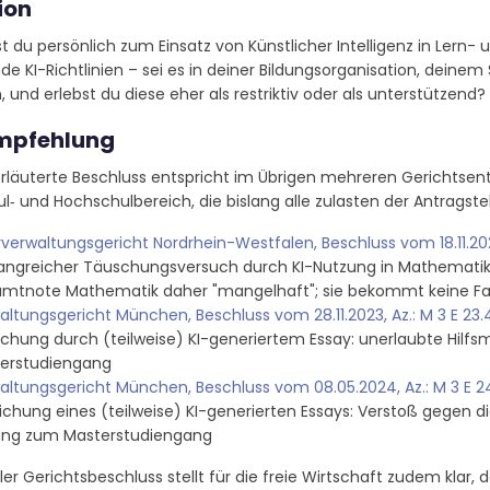
ion
t du persönlich zum Einsatz von Künstlicher Intelligenz in Lern-
e KI-Richtlinien – sei es in deiner Bildungsorganisation, deinem
, und erlebst du diese eher als restriktiv oder als unterstützend?
mpfehlung
erläuterte Beschluss entspricht im Übrigen mehreren Gerichtsen
‑ und Hochschulbereich, die bislang alle zulasten der Antragste
verwaltungsgericht Nordrhein-Westfalen, Beschluss vom 18.11.2025
ngreicher Täuschungsversuch durch KI-Nutzung in Mathematikpr
mtnote Mathematik daher "mangelhaft"; sie bekommt keine Fa
altungsgericht München, Beschluss vom 28.11.2023, Az.: M 3 E 23.
chung durch (teilweise) KI-generiertem Essay: unerlaubte Hilf
erstudiengang
altungsgericht München, Beschluss vom 08.05.2024, Az.: M 3 E 24
eichung eines (teilweise) KI-generierten Essays: Verstoß gegen di
ng zum Masterstudiengang
ller Gerichtsbeschluss stellt für die freie Wirtschaft zudem klar,