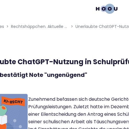
gation menu
es
Rechtshäppchen. Aktuelle Rechtsinfos aus der Medien-, Digital- und KI-Welt
ubte ChatGPT-Nutzung in Schulprü
 bestätigt Note "ungenügend"
Zunehmend befassen sich deutsche Gerichte
Prüfungsleistungen. Zuletzt hatte im Dezem
einer Eilentscheidung den Antrag eines Schü
seiner schulischen Arbeit als Täuschungsver