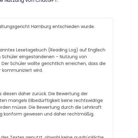
bte Nutzung von ChatGPT.
altungsgericht Hamburg entschieden wurde.
nanntes Lesetagebuch (Reading Log) auf Englisch
om Schüler eingestandenen – Nutzung von
r Schüler wollte gerichtlich erreichen, dass die
 kommuniziert wird.
ies diesen daher zurück. Die Bewertung der
en mangels Eilbedürftigkeit keine rechtswidrige
werden müsse. Die Bewertung durch die Lehrkraft
tung konform gewesen und daher rechtmäßig.
g des Textes genutzt, obwohl keine ausdrückliche