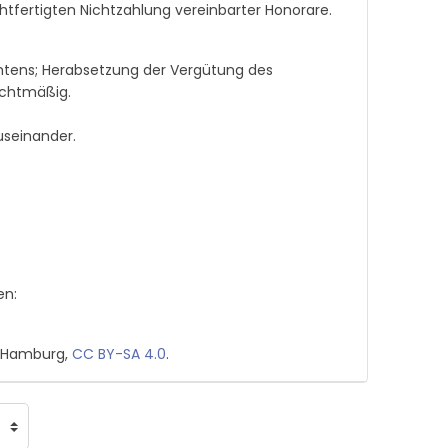
chtfertigten Nichtzahlung vereinbarter Honorare.
chtens; Herabsetzung der Vergütung des
echtmäßig.
useinander.
en:
W Hamburg,
CC BY-SA 4.0
.