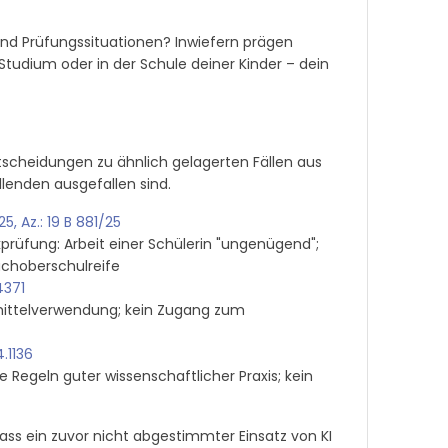
 und Prüfungssituationen? Inwiefern prägen
 Studium oder in der Schule deiner Kinder – dein
tscheidungen zu ähnlich gelagerten Fällen aus
llenden ausgefallen sind.
, Az.: 19 B 881/25
üfung: Arbeit einer Schülerin "ungenügend";
choberschulreife
4371
smittelverwendung; kein Zugang zum
.1136
e Regeln guter wissenschaftlicher Praxis; kein
 dass ein zuvor nicht abgestimmter Einsatz von KI