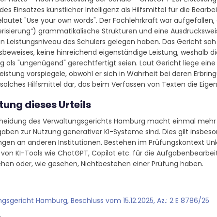
 des Einsatzes künstlicher Intelligenz als Hilfsmittel für die Bea
lautet "Use your own words". Der Fachlehrkraft war aufgefallen,
risierung“) grammatikalische Strukturen und eine Ausdruckswei
 Leistungsniveau des Schülers gelegen haben. Das Gericht sah d
sbeweises, keine hinreichend eigenständige Leistung, weshalb
 als "ungenügend" gerechtfertigt seien. Laut Gericht liege ein
eistung vorspiegele, obwohl er sich in Wahrheit bei deren Erbri
n solches Hilfsmittel dar, das beim Verfassen von Texten die Eige
ung dieses Urteils
cheidung des Verwaltungsgerichts Hamburg macht einmal mehr d
gaben zur Nutzung generativer KI-Systeme sind. Dies gilt insb
ngen an anderen Institutionen. Bestehen im Prüfungskontext Un
 von KI-Tools wie ChatGPT, Copilot etc. für die Aufgabenbearbe
ehen oder, wie gesehen, Nichtbestehen einer Prüfung haben.
gsgericht Hamburg, Beschluss vom 15.12.2025, Az.: 2 E 8786/25