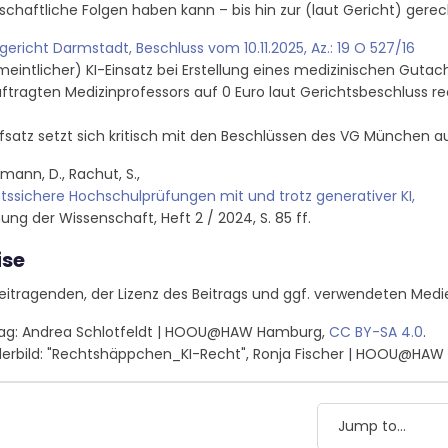
schaftliche Folgen haben kann – bis hin zur (laut Gericht) gere
gericht Darmstadt, Beschluss vom 10.11.2025, Az.: 19 O 527/16
meintlicher) KI-Einsatz bei Erstellung eines medizinischen Guta
ftragten Medizinprofessors auf 0 Euro laut Gerichtsbeschluss r
fsatz setzt sich kritisch mit den Beschlüssen des VG München a
mann, D., Rachut, S.,
tssichere Hochschulprüfungen mit und trotz generativer KI,
ung der Wissenschaft, Heft 2 / 2024, S. 85 ff.
ise
eitragenden, der Lizenz des Beitrags und ggf. verwendeten Medi
rag: Andrea Schlotfeldt | HOOU@HAW Hamburg,
CC BY-SA 4.0
.
erbild: "Rechtshäppchen_KI-Recht", Ronja Fischer | HOOU@HA