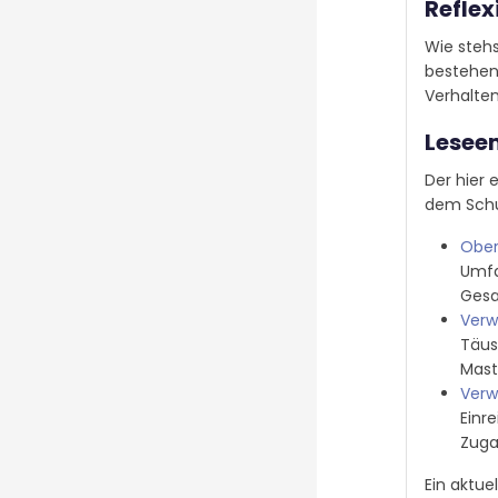
Reflex
Wie stehs
bestehend
Verhalten
Lesee
Der hier 
dem Schul
Ober
Umfa
Gesa
Verw
Täus
Mast
Verw
Einr
Zuga
Ein aktue