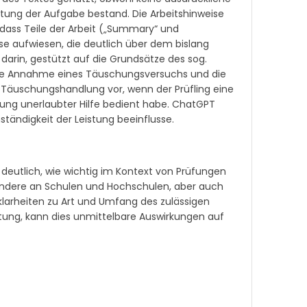
rbeitung der Aufgabe bestand. Die Arbeitshinweise
 dass Teile der Arbeit („Summary“ und
se aufwiesen, die deutlich über dem bislang
arin, gestützt auf die Grundsätze des sog.
 die Annahme eines Täuschungsversuchs und die
e Täuschungshandlung vor, wenn der Prüfling eine
ngung unerlaubter Hilfe bedient habe. ChatGPT
nständigkeit der Leistung beeinflusse.
eutlich, wie wichtig im Kontext von Prüfungen
esondere an Schulen und Hochschulen, aber auch
klarheiten zu Art und Umfang des zulässigen
itung, kann dies unmittelbare Auswirkungen auf