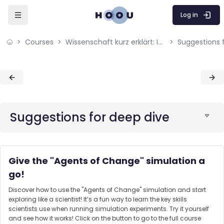
Skip to sidebar navigation menu
Skip to mobile navigation menu
Skip to page footer
Skip to main content
Log in
Courses
Wissenschaft kurz erklärt: Inside the Simulation Lab
Suggestions 
Blocks
Blocks
Suggestions for deep dive
Give the "Agents of Change" simulation a
go!
Discover how to use the "Agents of Change" simulation and start
exploring like a scientist! It’s a fun way to learn the key skills
scientists use when running simulation experiments. Try it yourself
and see how it works! Click on the button to go to the full course