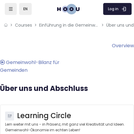
Skip to sidebar navigation menu
Skip to mobile navigation menu
Skip to page footer
Skip to main content
Log in
EN
Courses
Einführung in die Gemeinwohl-Ökonomie (GWÖ)
Über uns und
Blocks
Blocks
Overview
Gemeinwohl-Bilanz für
Gemeinden
Über uns und Abschluss
Learning Circle
Lern weiter mit uns - in Präsenz, mit ganz viel Kreativität und Ideen.
Gemeinwohl-Ökonomie im echten Leben!