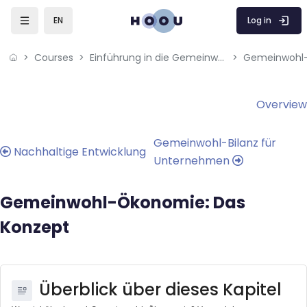
Skip to sidebar navigation menu
Skip to mobile navigation menu
Skip to page footer
Skip to main content
Log in
EN
Courses
Einführung in die Gemeinwohl-Ökonomie (GWÖ)
Gemeinwohl-
Blocks
Blocks
Overview
Gemeinwohl-Bilanz für
Nachhaltige Entwicklung
Unternehmen
Gemeinwohl-Ökonomie: Das
Konzept
Überblick über dieses Kapitel