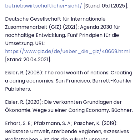
betriebswirtschaftlicher-sicht/
[Stand: 05.11.2025].
Deutsche Gesellschaft für Internationale
Zusammenarbeit (GIZ) (2021): Agenda 2030 für
nachhaltige Entwicklung. Fünf Prinzipien für die
Umsetzung. URL:
https://www.giz.de/de/ueber_die_giz/40669.html
[Stand: 20.04.2021].
Eisler, R. (2008): The real wealth of nations: Creating
a caring economics.
San Fran­cisco: Berrett-Koehler
Publishers.
Eisler, R. (2020): Die verkannten Grundlagen der
Ökonomie. Wege zu einer Caring Economy. Büchner.
Erhart, S. E.; Pfalzmann, S. A.; Pascher, K. (2019):
Belastete Umwelt, sterbende Regionen, exzessives
Profitstreben – ist das die Zukunft unseres