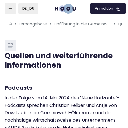
Skip to sidebar navigation menu
Skip to mobile navigation menu
Skip to page footer
Zum Hauptinhalt
Anmelden
DE_DU
Lernangebote
Einführung in die Gemeinwohl-Ökonomie (GWÖ)
Blöcke
Quellen und weiterführende
Informationen
Blöcke
Abschlussbedingungen
Podcasts
In der Folge vom 14. Mai 2024 des "Neue Horizonte"-
Podcasts sprechen Christian Felber und Antje von
Dewitz über die Gemeinwohl-Ökonomie und die
nachhaltige Wirtschaftsweise des Unternehmens
VAUDE. Sie diskutieren die Notwendigkeit einer