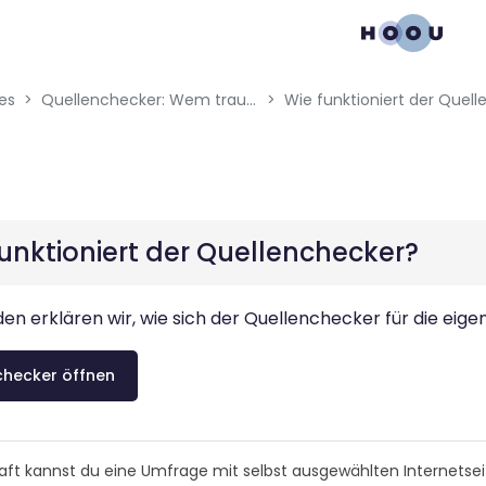
gation menu
es
Quellenchecker: Wem traust du?
Wie funktioniert der Quel
unktioniert der Quellenchecker?
en erklären wir, wie sich der Quellenchecker für die eige
checker öffnen
raft kannst du eine Umfrage mit selbst ausgewählten Internetse