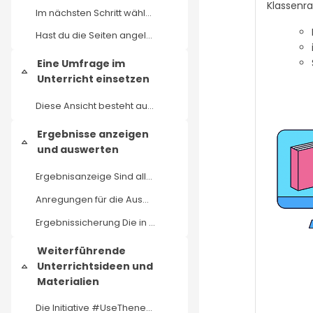
Klassenra
Im nächsten Schritt wählst du die Internetseiten a...
Hast du die Seiten angelegt, kann die Umfrage sofo...
Eine Umfrage im
Collapse
Unterricht einsetzen
Diese Ansicht besteht aus drei Bereichen: Im obere...
Ergebnisse anzeigen
Collapse
und auswerten
Ergebnisanzeige Sind alle Fragen beantwortet, beko...
Anregungen für die Auswertung Bei der gemeinsamen ...
Ergebnissicherung Die in der Diskussion genannten ...
Weiterführende
Unterrichtsideen und
Collapse
Materialien
Die Initiative #UseThenews hat in einer Grundlages...