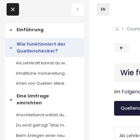
Skip to sidebar navi
Skip to page footer
Skip to main content
EN
Skip to - Close
Cours
Home
Einführung
Collapse
Courses
Wie funktioniert der
Blocks
Blocks
Collapse
Quellenchecker?
Podcasts
Als Lehrkraft kannst du eine Umfrage mit selbst au...
Wie f
Inhaltliche Vorbereitung: Überlege dir, welche Int...
My courses
Arten von Quellen: Medienauftritte und Nachrichten...
Im Folgend
News
Eine Umfrage
Collapse
einrichten
Events
Quellen
Anschließend wählst du den Bereich "Ich bin Lehrer...
About us
Du wirst gefragt "Was möchtest du machen?" und has...
Als Lehrk
Beim Anlegen einer neuen Umfrage öffnet sich ansch...
Contact us