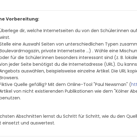
che Vorbereitung:
Überlege dir, welche Internetseiten du von den Schüler:innen au
wirst.
Stelle eine Auswahl Seiten von unterschiedlichen Typen zusam
Boulevardmagazin, private Internetseite …) . Wähle eine Mischu
oder für die Schüler:innen besonders interessant sind (z. B. lokal
Von jeder Seite benötigst du die Internetadresse (URL). Du kanns
Angebots auswählen, beispielsweise einzelne Artikel. Die URL kop
Browsers.
Fiktive Quelle gefällig? Mit dem Online-Tool "Paul Newsman" (
ht
Artikel von nicht existierenden Publikationen wie dem "Kölner A
benutzen.
chsten Abschnitten lernst du Schritt für Schritt, wie du den Que
t einsetzt und auswertest.