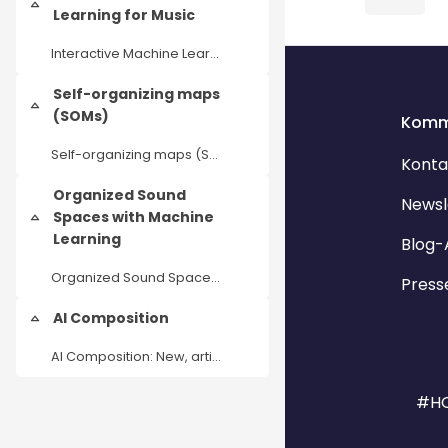
Einklappen
Learning for Music
Interactive Machine Learning for Music
Blöcke
Blöcke
Self-organizing maps
Einklappen
(SOMs)
Komm
Self-organizing maps (SOMs) as an AI tool for music analysis and production
Konta
Organized Sound
Newsl
Spaces with Machine
Einklappen
Learning
Blog-
Organized Sound Spaces with Machine Learning
Press
AI Composition
Einklappen
AI Composition: New, artistic workflows in dealing with generative audio tools
#HO