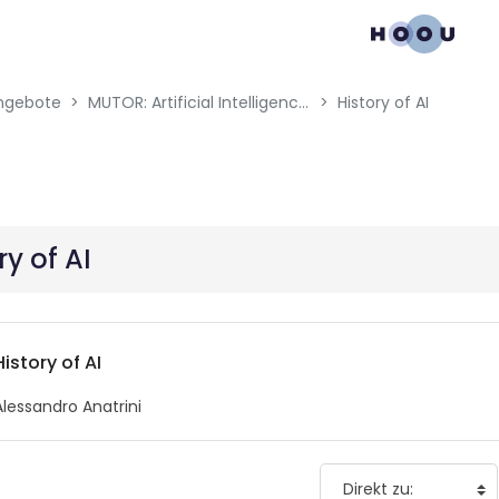
gation menu
ngebote
MUTOR: Artificial Intelligence for Music and Multimedia
History of AI
ry of AI
History of AI
Alessandro Anatrini