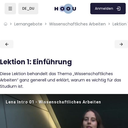
Skip to sidebar navigation menu
Skip to mobile navigation menu
Skip to page footer
Zum Hauptinhalt
Anmelden
DE_DU
Lernangebote
Wissenschaftliches Arbeiten
Lektion 
Blöcke
Blöcke
Lektion 1: Einführung
Diese Lektion behandelt das Thema „Wissenschaftliches
Arbeiten“ ganz generell und erklärt, warum es wichtig für das
Studium ist.