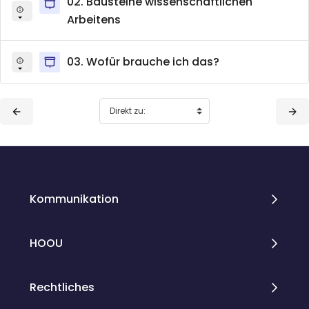
02. Bausteine wissenschaftlichen
Arbeitens
03. Wofür brauche ich das?
Blöcke
Blöcke
Kommunikation
HOOU
Rechtliches