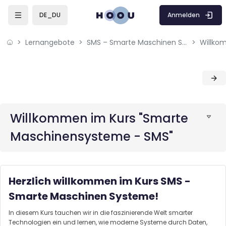
Skip to sidebar navigation menu
Skip to mobile navigation menu
Skip to page footer
Zum Hauptinhalt
Anmelden
DE_DU
Lernangebote
SMS – Smarte Maschinen Systeme: Daten von smarten Geräten nutzen
Blöcke
Blöcke
Willkommen im Kurs "Smarte
Maschinensysteme - SMS"
Herzlich willkommen im Kurs
SMS -
Smarte Maschinen Systeme
!
In diesem Kurs tauchen wir in die faszinierende Welt smarter
Technologien ein und lernen, wie moderne Systeme durch Daten,