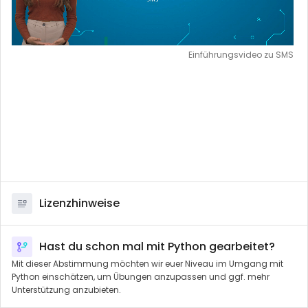
i
d
Einführungsvideo zu SMS
e
o
a
b
s
Lizenzhinweise
p
Hast du schon mal mit Python gearbeitet?
i
Mit dieser Abstimmung möchten wir euer Niveau im Umgang mit
Python einschätzen, um Übungen anzupassen und ggf. mehr
e
Unterstützung anzubieten.