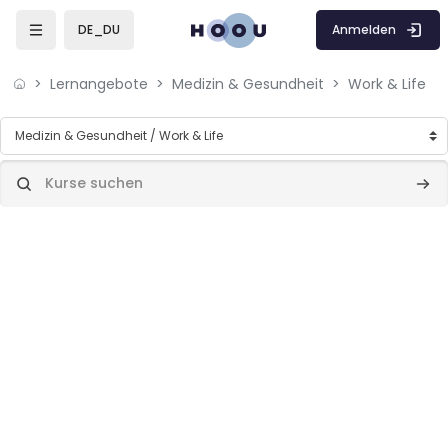
Zum Hauptinhalt
Anmelden
DE_DU
Lernangebote
Medizin & Gesundheit
Work & Life
Kursbereiche
Kurse suchen
Kurs