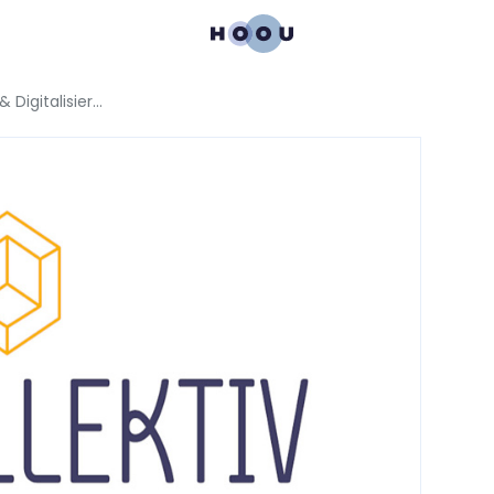
Machtkritische OER zu Flucht & Digitalisierung