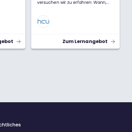
versuchen wir zu erfahren: Wann,
wie, wo und mit wem wohnen wir in
Zimmern, Häusern, Quartieren, in der
Stadt und in der Welt?
gebot
Zum Lernangebot
chtliches