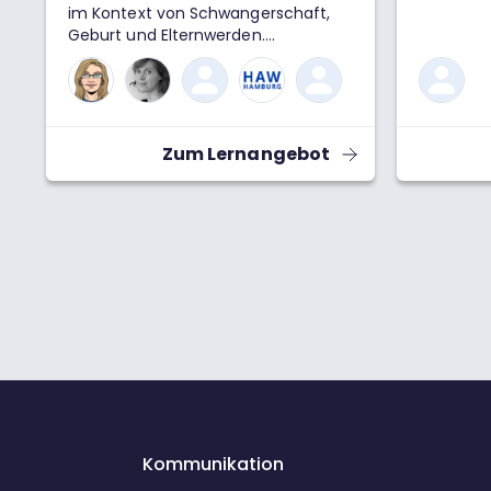
im Kontext von Schwangerschaft,
Geburt und Elternwerden.
Unmittelbar betrifft sie auch die
Arbeit der begleitenden
Berufsgruppen, wie Hebammen,
Ärzt*innen, Pflegende, Beratende
und Psychotherapeut*innen.
Zum Lernangebot
Menschenwürdig gebären und
geboren werden als fundamentales
Frauen- und Menschenrecht ist
auch in Deutschland keineswegs
selbstverständlich. Dieses
Lernangebot beleuchtet die
essenziellen Elemente einer
menschenwürdigen Geburt und das
Zusammenwirken der Beteiligten
mit dem Fokus auf die Geburt in der
Klinik. Dabei werfen wir einen
kritischen Blick auf die
Machtstrukturen in der Geburtshilfe,
den derzeitigen Notstand in der
Kommunikation
Versorgung und die Auswirkungen