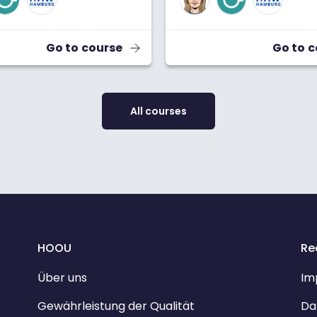
Go to course
Go to 
All courses
HOOU
Re
Über uns
Im
Gewährleistung der Qualität
Da