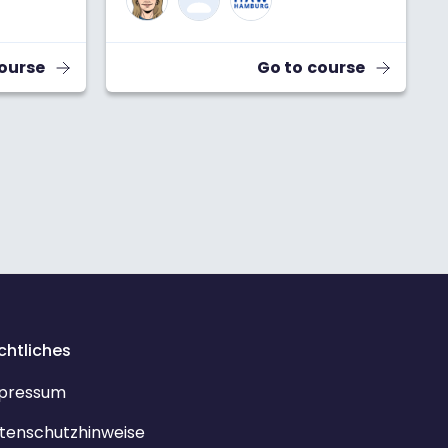
course
Go to course
chtliches
pressum
tenschutzhinweise