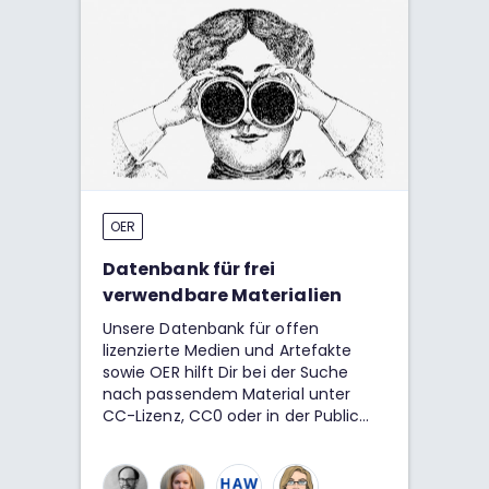
OER
Datenbank für frei
verwendbare Materialien
Unsere Datenbank für offen
lizenzierte Medien und Artefakte
sowie OER hilft Dir bei der Suche
nach passendem Material unter
CC-Lizenz, CC0 oder in der Public
Domain. Durch die Filtermöglichkeit
findest Du geeignete Websites,
Portale, OER-Verzeichnisse sowie