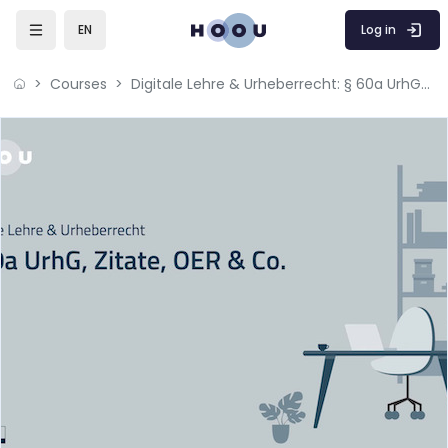
Skip to main content
Log in
EN
Courses
Digitale Lehre & Urheberrecht: § 60a UrhG, Zitate, OER & Co.