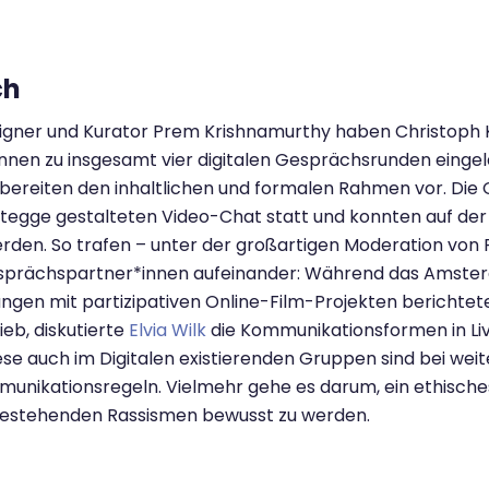
ch
ner und Kurator Prem Krishnamurthy haben Christoph 
innen zu insgesamt vier digitalen Gesprächsrunden einge
k bereiten den inhaltlichen und formalen Rahmen vor. Die
tegge gestalteten Video-Chat statt und konnten auf der
erden. So trafen – unter der großartigen Moderation von
esprächspartner*innen aufeinander: Während das Amste
ungen mit partizipativen Online-Film-Projekten berichtet
eb, diskutierte
Elvia Wilk
die Kommunikationsformen in Liv
se auch im Digitalen existierenden Gruppen sind bei wei
munikationsregeln. Vielmehr gehe es darum, ein ethisch
 bestehenden Rassismen bewusst zu werden.