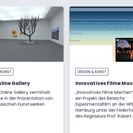
 KUNST
DESIGN & KUNST
line Gallery
Innovatives Filme Ma
Online Gallery vermittelt
„Innovatives Filme Machen“ 
e in der Präsentation von
ein Projekt des Bereichs
ssischen Kunstwerken.
Experimentalfilm an der HF
Hamburg unter der Federf
des Regisseurs Prof. Robert
Bramkamp. Ziel ist die Förd
Nachdenkens und