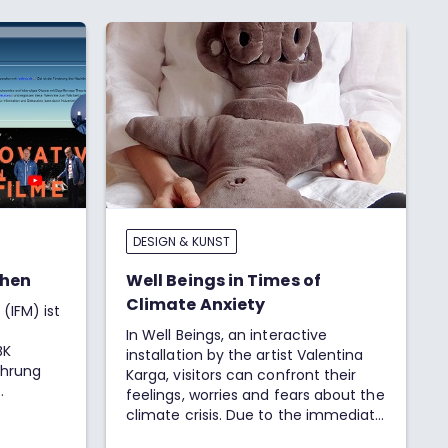
DESIGN & KUNST
chen
Well Beings in Times of
Climate Anxiety
(IFM) ist
In Well Beings, an interactive
BK
installation by the artist Valentina
ührung
Karga, visitors can confront their
feelings, worries and fears about the
erung des
climate crisis. Due to the immediate
consequences of climate change,