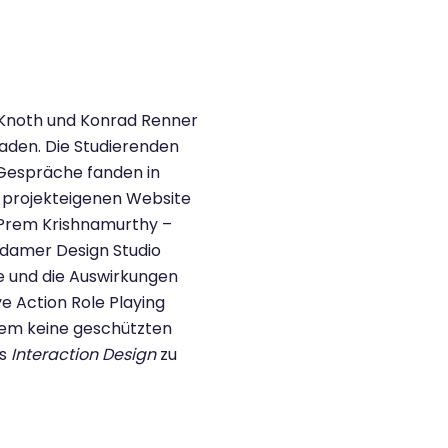
Knoth und Konrad Renner
laden. Die Studierenden
 Gespräche fanden in
 projekteigenen Website
 Prem Krishnamurthy –
rdamer Design Studio
e und die Auswirkungen
e Action Role Playing
tem keine geschützten
es
Interaction Design
zu