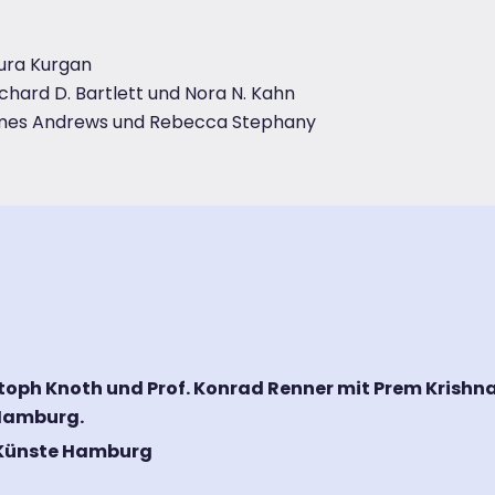
ura Kurgan
hard D. Bartlett und Nora N. Kahn
ames Andrews und Rebecca Stephany
ristoph Knoth und Prof. Konrad Renner mit Prem Krish
 Hamburg.
 Künste Hamburg