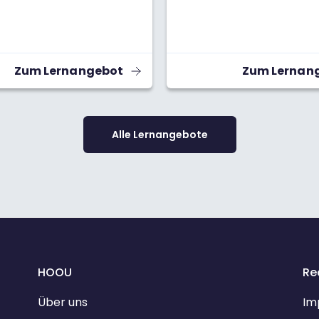
Ideenaustausches über Ge
und Zukunft von audiovisue
Medien, über die tradierten
und Fernsehstrukturen hina
umfasst einen Onlinekurs 
Zum Lernangebot
Zum Lernan
ein Wiki mit Erläuterungen 
Ergänzungen der wichtigste
und Personen, die im Kurs
vorkommen.
Alle Lernangebote
HOOU
Re
Über uns
Im