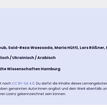
oub, Said-Reza Waezsada, Maria Hüttl, Lars Rößner,
lisch / Ukrainisch / Arabisch
dte Wissenschaften Hamburg
ert nach
CC BY-SA 4.0
. Du darfst die Inhalte dieses Lernangebot
e oben genannten Autor:innen angibst und dein Werk ebenfalls un
eren Lizenz gekennzeichnet sein können.