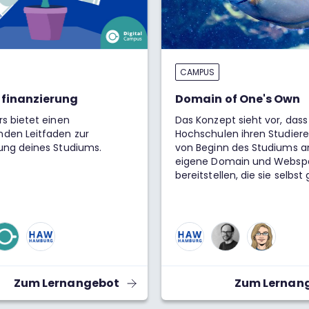
CAMPUS
nfinanzierung
Domain of One's Own
rs bietet einen
Das Konzept sieht vor, dass
den Leitfaden zur
Hochschulen ihren Studier
rung deines Studiums.
von Beginn des Studiums a
eigene Domain und Websp
bereitstellen, die sie selbst
können und über die sie vol
Kontrolle haben.
Zum Lernangebot
Zum Lernan