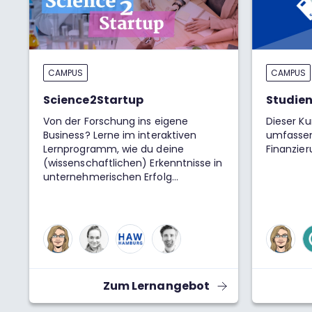
CAMPUS
CAMPUS
Science2Startup
Studie
Von der Forschung ins eigene
Dieser Ku
Business? Lerne im interaktiven
umfassen
Lernprogramm, wie du deine
Finanzie
(wissenschaftlichen) Erkenntnisse in
unternehmerischen Erfolg
umsetzen kannst.
Zum Lernangebot