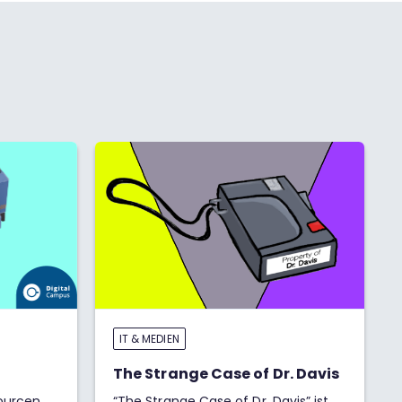
IT & MEDIEN
The Strange Case of Dr. Davis
urcen,
“The Strange Case of Dr. Davis” ist