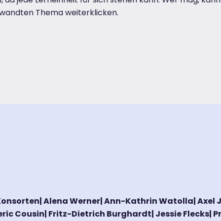
erwandten Thema weiterklicken.
onsorten| Alena Werner| Ann-Kathrin Watolla| Axel J
ederic Cousin| Fritz-Dietrich Burghardt| Jessie Flecks| 