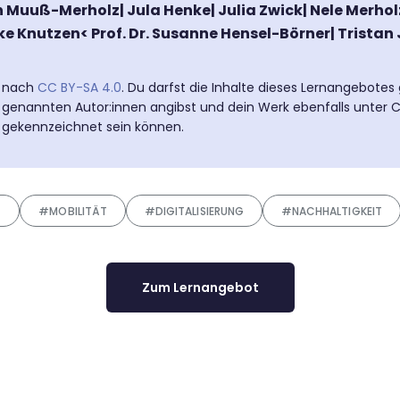
uuß-Merholz| Jula Henke| Julia Zwick| Nele Merholz 
nke Knutzen< Prof. Dr. Susanne Hensel-Börner| Tristan
t nach
CC BY-SA 4.0
. Du darfst die Inhalte dieses Lernangebotes
 genannten Autor:innen angibst und dein Werk ebenfalls unter CC
z gekennzeichnet sein können.
Z
#MOBILITÄT
#DIGITALISIERUNG
#NACHHALTIGKEIT
Zum Lernangebot