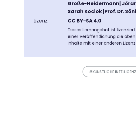
Große-Heidermann| Jöran M
Sarah Kociok |Prof. Dr. Sö
Lizenz:
CC BY-SA 4.0
Dieses Lernangebot ist lizenzier
einer Veröffentlichung die oben
Inhalte mit einer anderen Lizen
#KÜNSTLICHE INTELLIGEN