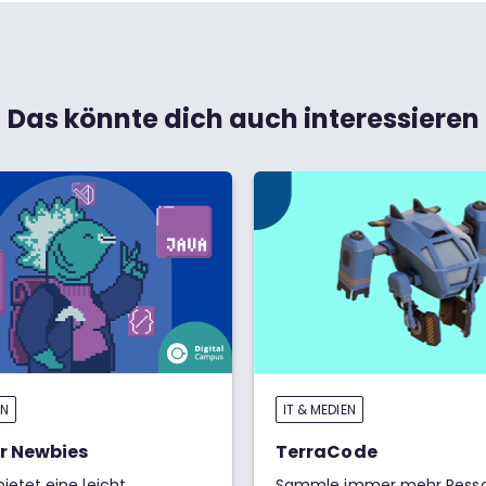
Das könnte dich auch interessieren
EN
IT & MEDIEN
r Newbies
TerraCode
bietet eine leicht
Sammle immer mehr Resso