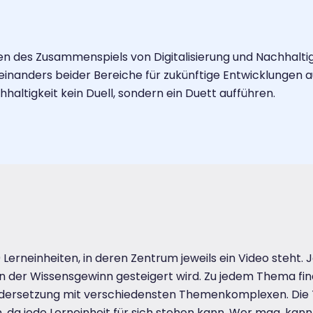
n des Zusammenspiels von Digitalisierung und Nachhalti
inanders beider Bereiche für zukünftige Entwicklungen a
hhaltigkeit kein Duell, sondern ein Duett aufführen.
erneinheiten, in deren Zentrum jeweils ein Video steht. J
 der Wissensgewinn gesteigert wird. Zu jedem Thema find
ndersetzung mit verschiedensten Themenkomplexen. Di
, da jede Lerneinheit für sich stehen kann. Wer mag, ka