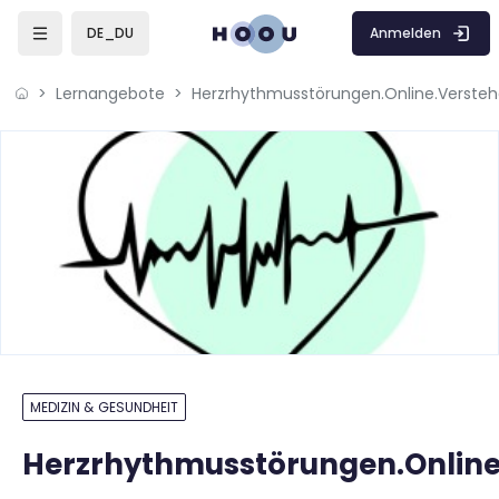
Zum Hauptinhalt
Anmelden
DE_DU
Lernangebote
Herzrhythmusstörungen.Online.Versteh
MEDIZIN & GESUNDHEIT
Herzrhythmusstörungen.Online