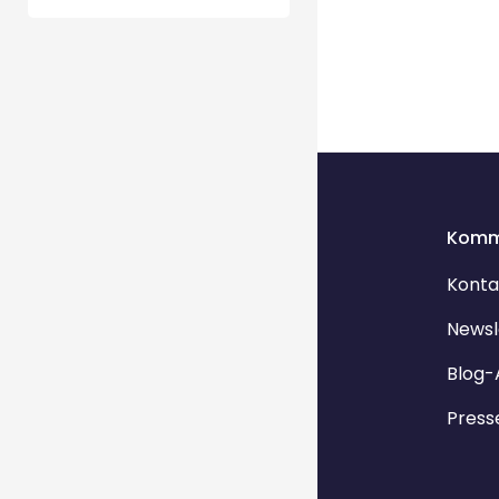
Komm
Konta
Newsl
Blog-
Press