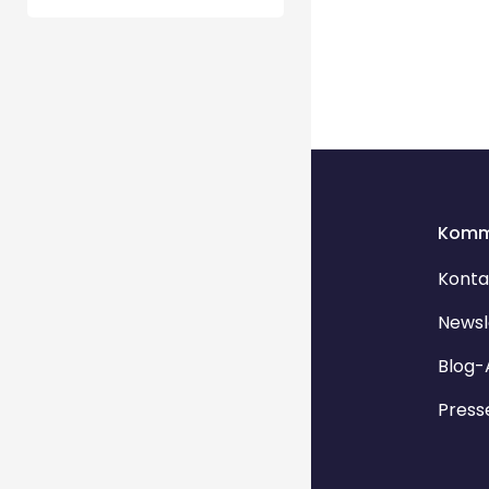
Komm
Konta
Newsl
Blog-
Press