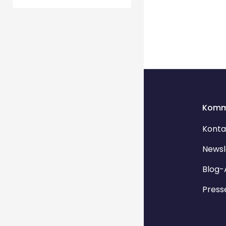
Komm
Konta
Newsl
Blog-
Press