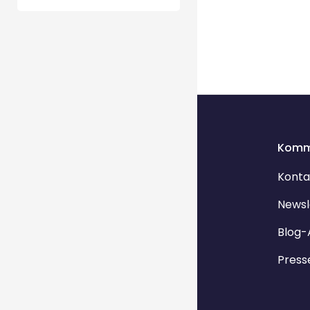
Komm
Konta
Newsl
Blog-
Press