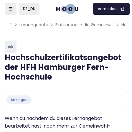
Skip to sidebar navigation menu
Skip to mobile navigation menu
Skip to page footer
Zum Hauptinhalt
Anmelden
DE_DU
Lernangebote
Einführung in die Gemeinwohl-Ökonomie (GWÖ)
Blöcke
Hochschulzertifikatsangebot
der HFH Hamburger Fern-
Hochschule
Blöcke
Abschlussbedingungen
Anzeigen
Wenn du nachdem du dieses Lernangebot
bearbeitet hast, noch mehr zur Gemeinwohl-