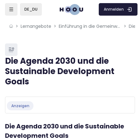
Skip to sidebar navigation menu
Skip to mobile navigation menu
Skip to page footer
Zum Hauptinhalt
Anmelden
DE_DU
Lernangebote
Einführung in die Gemeinwohl-Ökonomie (GWÖ)
Blöcke
Die Agenda 2030 und die
Sustainable Development
Goals
Blöcke
Abschlussbedingungen
Anzeigen
Die Agenda 2030 und die Sustainable
Development Goals