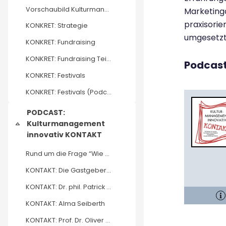
Vorschaubild Kulturmanagement KONKRET von Eva Hüst...
Marketing
praxisorie
KONKRET: Strategie
umgesetzt
KONKRET: Fundraising
KONKRET: Fundraising Teil 2
Podcas
KONKRET: Festivals
KONKRET: Festivals (Podcast)
PODCAST:
Kulturmanagement
Einklappen
innovativ KONTAKT
Rund um die Frage “Wie kommt das Neue in die Kultu...
KONTAKT: Die Gastgeberinnen
KONTAKT: Dr. phil. Patrick S. Föhl
KONTAKT: Alma Seiberth
KONTAKT: Prof. Dr. Oliver Scheytt