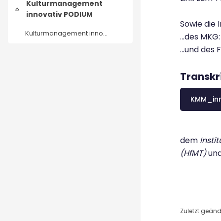
Kulturmanagement
Einklappen
innovativ PODIUM
Sowie die 
Kulturmanagement innovativ PODIUM
…des MKG
…und des 
Transkr
KMM_in
dem
Insti
(HfMT)
un
Zuletzt geände