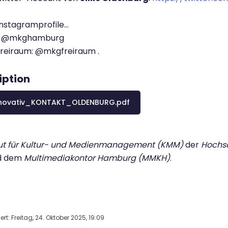
Instagramprofile…
: @mkghamburg
Freiraum: @mkgfreiraum .
iption
novativ_KONTAKT_OLDENBURG.pdf
tut für Kultur- und Medienmanagement (KMM)
der
Hochsc
d dem
Multimediakontor Hamburg (MMKH)
.
rt: Freitag, 24. Oktober 2025, 19:09