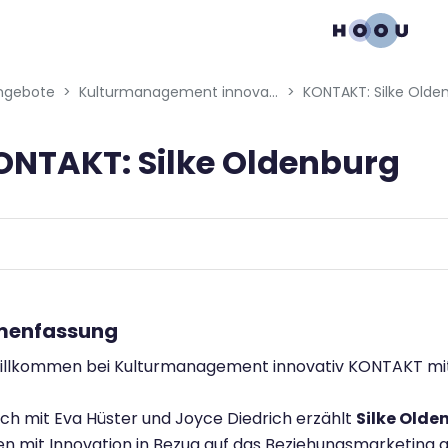
gation menu
ngebote
Kulturmanagement innovativ
KONTAKT: Silke Olde
ONTAKT: Silke Oldenburg
bedingungen
enfassung
Willkommen bei Kulturmanagement innovativ KONTAKT mit
h mit Eva Hüster und Joyce Diedrich erzählt
Silke Olde
n mit Innovation in Bezug auf das Beziehungsmarketing an