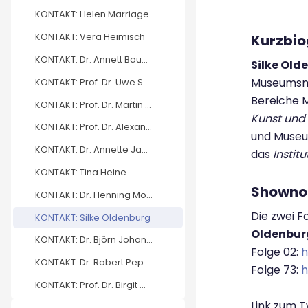
KONTAKT: Helen Marriage
Kurzbio
KONTAKT: Vera Heimisch
KONTAKT: Dr. Annett Baumast
Silke Old
Museumsman
KONTAKT: Prof. Dr. Uwe Schneidewind
Bereiche M
KONTAKT: Prof. Dr. Martin Zierold
Kunst und
KONTAKT: Prof. Dr. Alexander Bretz
und Museu
KONTAKT: Dr. Annette Jagla
das
Instit
KONTAKT: Tina Heine
Showno
KONTAKT: Dr. Henning Mohr
Die zwei 
KONTAKT: Silke Oldenburg
Oldenbur
KONTAKT: Dr. Björn Johannsen
Folge 02:
h
KONTAKT: Dr. Robert Peper
Folge 73:
h
KONTAKT: Prof. Dr. Birgit Mandel
Link zum 