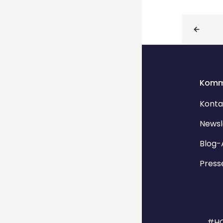
Blöcke
Komm
Konta
Newsl
Blog-
Press
#HO