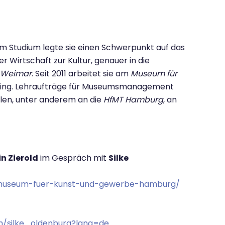
im Studium legte sie einen Schwerpunkt auf das
 Wirtschaft zur Kultur, genauer in die
g Weimar
. Seit 2011 arbeitet sie am
Museum für
keting. Lehraufträge für Museumsmanagement
len, unter anderem an die
HfMT Hamburg
, an
n Zierold
im Gespräch mit
Silke
rg-museum-fuer-kunst-und-gewerbe-hamburg/
om/silke_oldenburg?lang=de