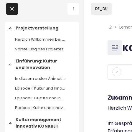
Skip to sidebar navi
Skip to page footer
Zum Hauptinhalt
DE_DU
Direkt zu - Schließen
Lerna
Home
Projektvorstellung
Einklappen
Herzlich Willkommen bei Kulturmanagement innovativ...
Lernangebote
Blöcke
K
Vorstellung des Projektes
Podcasts
Einführung: Kultur
Einklappen
Blöcke
Abschluss
und Innovation
Meine Lernangebote
In diesem ersten Animationsvideo der neuen Serie d...
News
Episode 1: Kultur und Innovation - Animation
Zusamm
Episode 1: Culture and innovation (EN)
Veranstaltungen
Herzlich 
Podcast: Kultur und Innovation
Über uns
Kulturmanagement
Im Gespräc
Einklappen
innovativ KONKRET
Kontakt
Erfahrunge