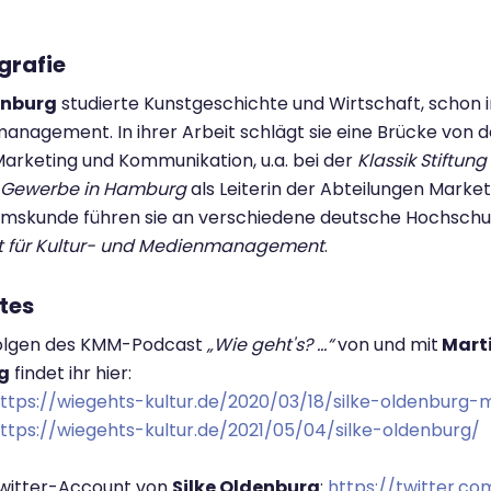
grafie
enburg
studierte Kunstgeschichte und Wirtschaft, schon 
agement. In ihrer Arbeit schlägt sie eine Brücke von der
arketing und Kommunikation, u.a. bei der
Klassik Stiftun
 Gewerbe in Hamburg
als Leiterin der Abteilungen Mar
mskunde führen sie an verschiedene deutsche Hochschu
ut für Kultur- und Medienmanagement
.
tes
Folgen des KMM-Podcast
„Wie geht's? ...“
von und mit
Marti
g
findet ihr hier:
ttps://wiegehts-kultur.de/2020/03/18/silke-oldenbu
ttps://wiegehts-kultur.de/2021/05/04/silke-oldenburg/
Twitter-Account von
Silke Oldenburg
:
https://twitter.c