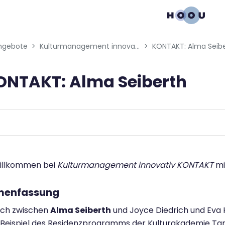
gation menu
ngebote
Kulturmanagement innovativ
KONTAKT: Alma Seib
ONTAKT: Alma Seiberth
bedingungen
Willkommen bei
Kulturmanagement innovativ KONTAKT
mi
enfassung
ch zwischen
Alma Seiberth
und Joyce Diedrich und Eva
 Beispiel des Residenzprogramms der Kulturakademie Ta