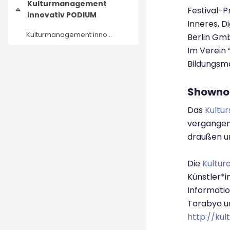
Kulturmanagement
Festival-
Einklappen
innovativ PODIUM
Inneres, D
Kulturmanagement innovativ PODIUM
Berlin Gmb
Im Verein 
Bildungsma
Showno
Das
Kultur
vergangene
draußen un
Die
Kultur
Künstler*i
Informatio
Tarabya u
http://ku