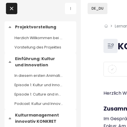
Skip to sidebar navi
Skip to page footer
Zum Hauptinhalt
DE_DU
Direkt zu - Schließen
Lerna
Home
Projektvorstellung
Einklappen
Herzlich Willkommen bei Kulturmanagement innovativ...
Lernangebote
Blöcke
K
Vorstellung des Projektes
Podcasts
Einführung: Kultur
Einklappen
Blöcke
Abschluss
und Innovation
Meine Lernangebote
In diesem ersten Animationsvideo der neuen Serie d...
News
Episode 1: Kultur und Innovation - Animation
Herzlich 
Episode 1: Culture and innovation (EN)
Veranstaltungen
Podcast: Kultur und Innovation
Zusamm
Über uns
Kulturmanagement
Im Gesprä
Einklappen
innovativ KONKRET
Kontakt
Fokus: Am