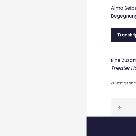
Alma Seib
Begegnung 
Transkri
Eine Zusa
Theater H
Zuletzt geänd
Blöcke