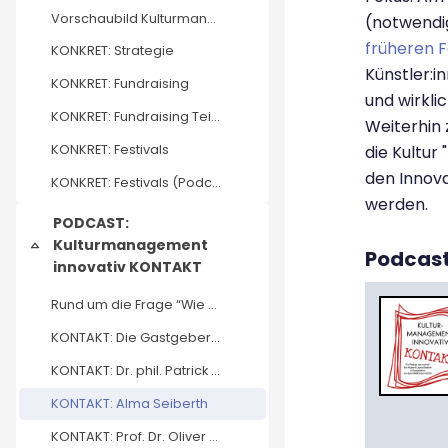
Vorschaubild Kulturmanagement KONKRET von Eva Hüst...
(notwendi
früheren 
KONKRET: Strategie
Künstler:
KONKRET: Fundraising
und wirkl
KONKRET: Fundraising Teil 2
Weiterhin 
KONKRET: Festivals
die Kultur
den Innova
KONKRET: Festivals (Podcast)
werden.
PODCAST:
Kulturmanagement
Einklappen
Podcas
innovativ KONTAKT
Rund um die Frage “Wie kommt das Neue in die Kultu...
KONTAKT: Die Gastgeberinnen
KONTAKT: Dr. phil. Patrick S. Föhl
KONTAKT: Alma Seiberth
KONTAKT: Prof. Dr. Oliver Scheytt