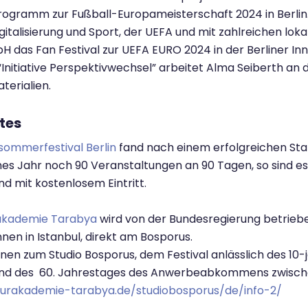
Programm zur Fußball-Europameisterschaft 2024 in Berli
igitalisierung und Sport, der UEFA und mit zahlreichen lo
H das Fan Festival zur UEFA EURO 2024 in der Berliner I
“Initiative Perspektivwechsel” arbeitet Alma Seiberth an
terialien.
tes
sommerfestival Berlin
fand nach einem erfolgreichen Star
s Jahr noch 90 Veranstaltungen an 90 Tagen, so sind es 
d mit kostenlosem Eintritt.
akademie Tarabya
wird von der Bundesregierung betrieb
nnen in Istanbul, direkt am Bosporus.
nen zum Studio Bosporus, dem Festival anlässlich des 10
nd des 60. Jahrestages des Anwerbeabkommens zwischen 
lturakademie-tarabya.de/studiobosporus/de/info-2/