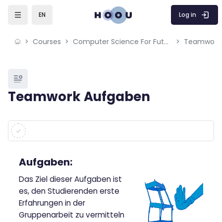
Skip to sidebar navigation menu
Skip to mobile navigation menu
Skip to page footer
Skip to main content
Log in
EN
Courses
Computer Science For Future CS4F
Teamwork
Blocks
Teamwork Aufgaben
Blocks
Completion requirements
Aufgaben:
Das Ziel dieser Aufgaben ist
es, den Studierenden erste
Erfahrungen in der
Gruppenarbeit zu vermitteln