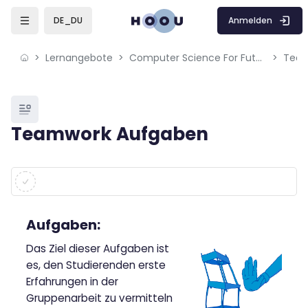
Skip to sidebar navigation menu
Skip to mobile navigation menu
Skip to page footer
Zum Hauptinhalt
Anmelden
DE_DU
Lernangebote
Computer Science For Future CS4F
Team
Blöcke
Teamwork Aufgaben
Blöcke
Abschlussbedingungen
Aufgaben:
Das Ziel dieser Aufgaben ist
es, den Studierenden erste
Erfahrungen in der
Gruppenarbeit zu vermitteln