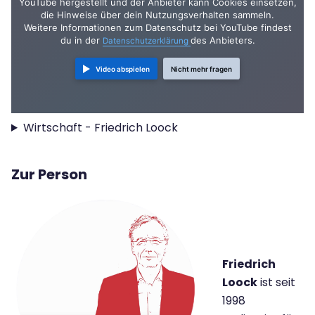
YouTube hergestellt und der Anbieter kann Cookies einsetzen,
die Hinweise über dein Nutzungsverhalten sammeln.
Weitere Informationen zum Datenschutz bei YouTube findest
du in der
des Anbieters.
Datenschutzerklärung
Video abspielen
Nicht mehr fragen
Wirtschaft - Friedrich Loock
Zur Person
Friedrich
Loock
ist seit
1998