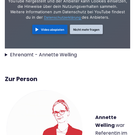
YouTube hergestellt und der Anbieter kann Cookies einsetzen,
die Hinweise über dein Nutzungsverhalten sammeln.
Weitere Informationen zum Datenschutz bei YouTube findest
du in der
des Anbieters.
Datenschutzerklärung
Video abspielen
Nicht mehr fragen
Ehrenamt - Annette Welling
Zur Person
Annette
Welling
war
Referentin im