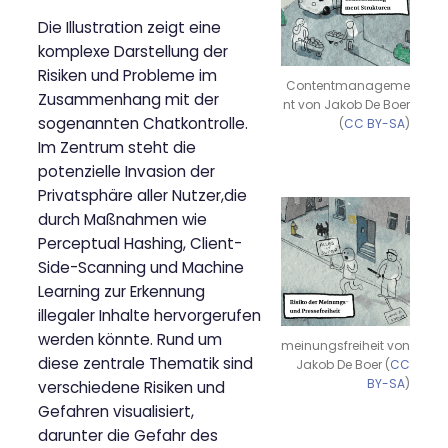
Die Illustration zeigt eine
komplexe Darstellung der
Risiken und Probleme im
Contentmanageme
Zusammenhang mit der
nt von Jakob De Boer
sogenannten Chatkontrolle.
(
CC BY-SA
)
Im Zentrum steht die
potenzielle Invasion der
Privatsphäre aller Nutzer,die
durch Maßnahmen wie
Perceptual Hashing, Client-
Side-Scanning und Machine
Learning zur Erkennung
illegaler Inhalte hervorgerufen
werden könnte. Rund um
meinungsfreiheit von
diese zentrale Thematik sind
Jakob De Boer (
CC
BY-SA
)
verschiedene Risiken und
Gefahren visualisiert,
darunter die Gefahr des