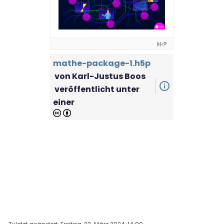
mathe-package-1.h5p
von
Karl-Justus Boos
info_outline
veröffentlicht unter
einer