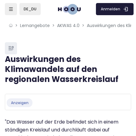
Skip to sidebar navigation menu
Skip to mobile navigation menu
Skip to page footer
Zum Hauptinhalt
Anmelden
DE_DU
Lernangebote
AKWAS 4.0
Blöcke
Auswirkungen des
Klimawandels auf den
regionalen Wasserkreislauf
Blöcke
Abschlussbedingungen
Anzeigen
"Das Wasser auf der Erde befindet sich in einem
ständigen Kreislauf und durchläuft dabei auf