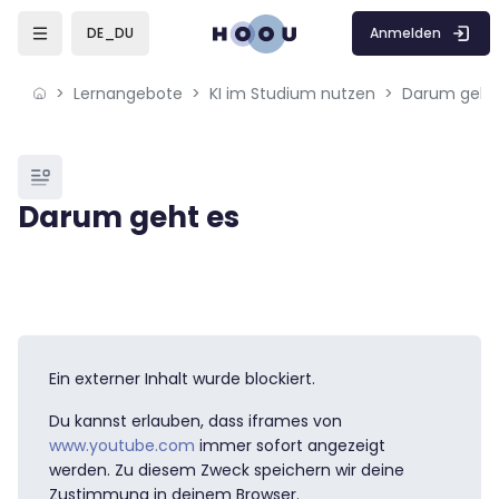
Skip to sidebar navigation menu
Skip to mobile navigation menu
Skip to sidebar hidden blocks
Skip to page footer
Zum Hauptinhalt
Anmelden
DE_DU
Lernangebote
KI im Studium nutzen
Darum geht
Blöcke
Darum geht es
Blöcke
Abschlussbedingungen
Ein externer Inhalt wurde blockiert.
Du kannst erlauben, dass iframes von
www.youtube.com
immer sofort angezeigt
werden. Zu diesem Zweck speichern wir deine
Zustimmung in deinem Browser.