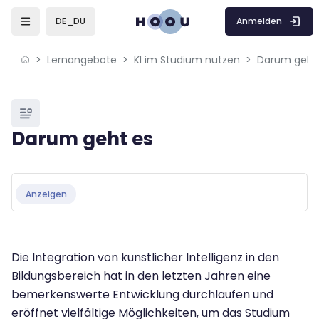
Skip to sidebar navigation menu
Skip to mobile navigation menu
Skip to sidebar hidden blocks
Skip to page footer
Zum Hauptinhalt
Anmelden
DE_DU
Lernangebote
KI im Studium nutzen
Darum geht
Blöcke
Darum geht es
Blöcke
Abschlussbedingungen
Anzeigen
Die Integration von künstlicher Intelligenz in den
Bildungsbereich hat in den letzten Jahren eine
bemerkenswerte Entwicklung durchlaufen und
eröffnet vielfältige Möglichkeiten, um das Studium