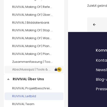
Zuletzt geänd
RUVIVAL Making Of | Referenzen
RUVIVAL Making Of | Übersetzen
Blöcke
RUVIVAL | Bilddatenbank
RUVIVAL Making Of | Stop Motion Videos
RUVIVAL Making Of | Wasserprojekte
RUVIVAL Making Of | Planspiel – technische Umsetzung
Komm
RUVIVAL Making Of | Planspiel – didaktische Umsetzung
Konta
Zusammenfassung | Tools & Making Of
Newsl
Abschlussquiz | Tools & Making Of
Blog-
RUVIVAL Über Uns
Einklappen
Press
RUVIVAL Projektbeschreibung
RUVIVAL Leitbild
RUVIVAL Team