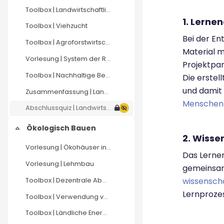
Toolbox | Landwirtschaftliche Praktiken
1. Lerne
Toolbox | Viehzucht
Bei der En
Toolbox | Agroforstwirtschaft
Material m
Vorlesung | System der Reisintensivierung
Projektpar
Toolbox | Nachhaltige Bewässerung
Die erstel
und damit 
Zusammenfassung | Landwirtschaft
Menschen
Abschlussquiz | Landwirtschaft
Ökologisch Bauen
Einklappen
2. Wisse
Vorlesung | Ökohäuser in verschiedenen Klimazonen
Das Lernen
Vorlesung | Lehmbau
gemeinsam
wissensch
Toolbox | Dezentrale Abwasseraufbereitung
Lernproze
Toolbox | Verwendung von Bioabfall
Toolbox | Ländliche Energiesysteme