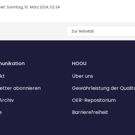
ert: Sonntag, 10. März 2024, 02:24
Zur Aktivität
unikation
HOOU
kt
Über uns
etter abonnieren
Gewährleistung der Qualit
Archiv
OER-Repositorium
e
Barrierefreiheit