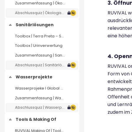
3. Öffnu
Zusammenfassung | Ökologisch Bauen
RUVIVAL w
Abschlussquiz | Ökologisch Bauen
ausdrückli
Sanitärlösungen
Einklappen
relevanten
eine höher
Toolbox | Terra Preta – Sanitäranlagen
Toolbox | Urinverwertung
4. Open
Zusammenfassung | Sanitärlösungen
Abschlussquiz | Sanitärlösungen
RUVIVAL or
Form von O
Wasserprojekte
Einklappen
entwickelt
Wasserprojeke I Global Water Dances
Rahmenpro
Offenheit 
Zusammenfassung | Wasserprojekte
und Lernrä
Abschlussquiz | Wasserprojekte
zudem im Z
Tools & Making Of
Einklappen
RUVIVAL Making Of | Toolbox