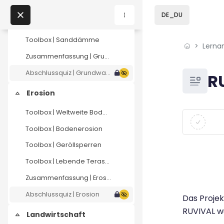
Skip to sidebar navi
Skip to page footer
Zum Hauptinhalt
Vorlesung | Grundwasserdämme in ariden und semiariden Gebieten
DE_DU
Toolbox | Grundwassererneuerung
Toolbox | Sanddämme
Lerna
Home
Zusammenfassung | Grundwasser & Dämme
Lernangebote
Abschlussquiz | Grundwasser & Dämme
Blöcke
R
Podcasts
Erosion
Einklappen
Toolbox | Weltweite Bodenressourcen
Blöcke
Abschluss
Meine Lernangebote
Toolbox | Bodenerosion
Toolbox | Geröllsperren
News
Toolbox | Lebende Terassen
Veranstaltungen
Zusammenfassung | Erosion
Abschlussquiz | Erosion
Das Projek
Über uns
RUVIVAL wu
Landwirtschaft
Einklappen
Kontakt